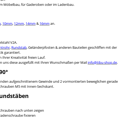
im Möbelbau, für Gaderoben oder im Ladenbau.
m
,
10mm
,
12mm
,
14mm
&
16mm
an.
lstahl V2A.
ntrohr
,
Rundstab
, Geländerpfosten & anderen Bauteilen geschliffen mit de
ik garantiert.
Ihrer Kreativität freien Lauf.
n uns diese ausgefüllt mit Ihren Wunschmaßen per Mail
info@tibu-shop.de
90°
en Enden aufgeschnittenem Gewinde und 2 vormontierten beweglichen gerade
chrauben M5 mit Innen-Sechskant.
Rundstäben
schrauben nach unten zeigen
Madenschraube fixieren