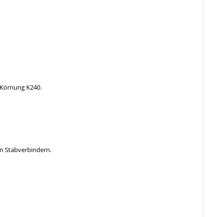
r Körnung K240.
.
n Stabverbindern.