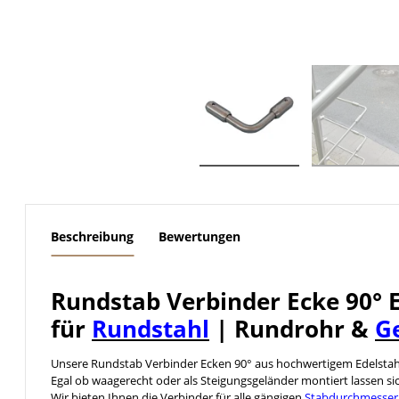
weitere Registerkarten anzeigen
Beschreibung
Bewertungen
Rundstab Verbinder Ecke 90°
für
Rundstahl
| Rundrohr &
G
Unsere Rundstab Verbinder Ecken 90° aus hochwertigem Edelstah
Egal ob waagerecht oder als Steigungsgeländer montiert lassen s
Wir bieten Ihnen die Verbinder für alle gängigen
Stabdurchmesser