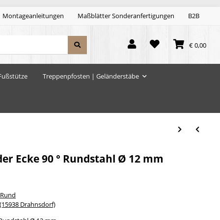
Montageanleitungen
Maßblätter Sonderanfertigungen
B2B
€ 0,00
Fußstütze
Treppenpfosten | Geländerstäbe
er Ecke 90 ° Rundstahl Ø 12 mm
 Rund
15938 Drahnsdorf)