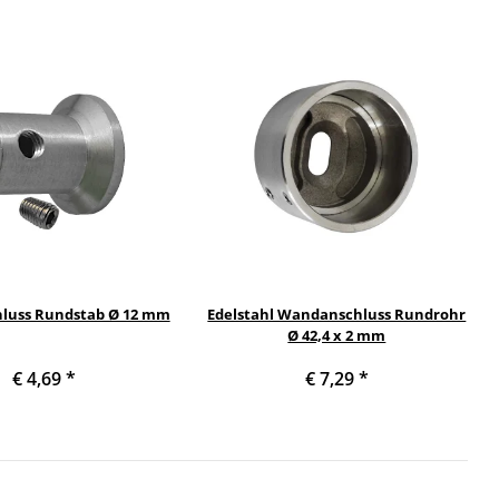
luss Rundstab Ø 12 mm
Edelstahl Wandanschluss Rundrohr
Ø 42,4 x 2 mm
€ 4,69
*
€ 7,29
*