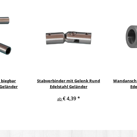
 biegbar
Stabverbinder mit Gelenk Rund
Wandanschl
 Geländer
Edelstahl Geländer
Ede
€ 4,39
*
ab