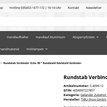
pp
Hotline 035453 / 677-172 | 10-14 Uhr
Kontakt
Newsletter
Handlaufhalter
Handlauf Aluminium
Absperrpfosten
rsandmaterial
Holzlampen
Rundstab Verbinder Ecke 90 ° Rundstahl Edelstahl Geländer
Rundstab Verbind
Artikelnummer:
S-4099-12
GTIN:
4056097227857
Kategorie:
Geländer Zubehör
Hersteller:
TIBU-Shop GmbH (