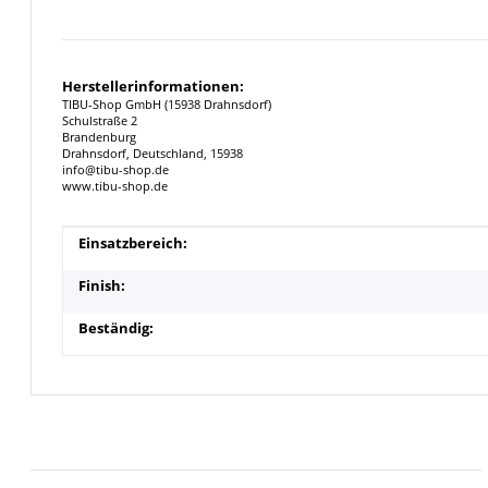
Herstellerinformationen:
TIBU-Shop GmbH (15938 Drahnsdorf)
Schulstraße 2
Brandenburg
Drahnsdorf, Deutschland, 15938
info@tibu-shop.de
www.tibu-shop.de
Produkteigenschaft
Wert
Einsatzbereich:
Finish:
Beständig: