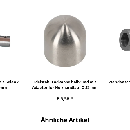
it Gelenk
Edelstahl Endkappe halbrund mit
Wandansch
2 mm
Adapter für Holzhandlauf Ø 42 mm
€ 5,56
*
Ähnliche Artikel