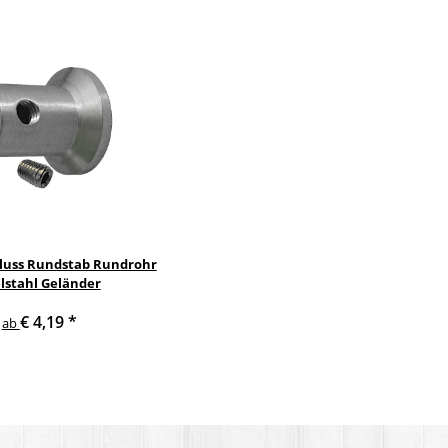
uss Rundstab Rundrohr
lstahl Geländer
€ 4,19
*
ab