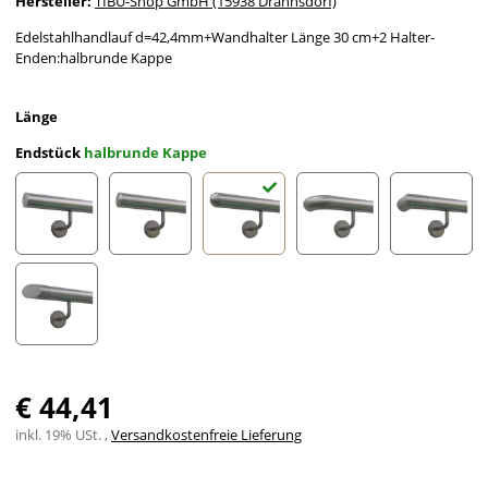
Hersteller:
TIBU-Shop GmbH (15938 Drahnsdorf)
Edelstahlhandlauf d=42,4mm+Wandhalter Länge 30 cm+2 Halter-
Enden:halbrunde Kappe
Länge
Endstück
halbrunde Kappe
gerade Kappe
leicht gewölbte Kappe
halbrunde Kappe
Bogen zur Wand
Ecke zu
schräges Endstück
€ 44,41
inkl. 19% USt. ,
Versandkostenfreie Lieferung