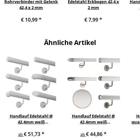
Rohrverbinder mit Gelenk
Edelstahl Eckbogen 42,4 x
Handl
42,4 x 2 mm
2 mm
Edel
€ 10,99
*
€ 7,99
*
cm
Ähnliche Artikel
Handlauf Edelstahl Ø
Handlauf Edelstahl Ø
H
42,4mm weiß
42,4mm weiß
qua
pulverbeschichtet mit
pulverbeschichtet mit
gewi
€ 51,73
*
€ 44,86
*
gewinkelte
gewinkelte Edelstahl
ab
ab
Edelstahlhalter
Halter