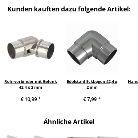
Kunden kauften dazu folgende Artikel:
Rohrverbinder mit Gelenk
Edelstahl Eckbogen 42,4 x
Handl
42,4 x 2 mm
2 mm
Edel
€ 10,99
*
€ 7,99
*
cm
Ähnliche Artikel