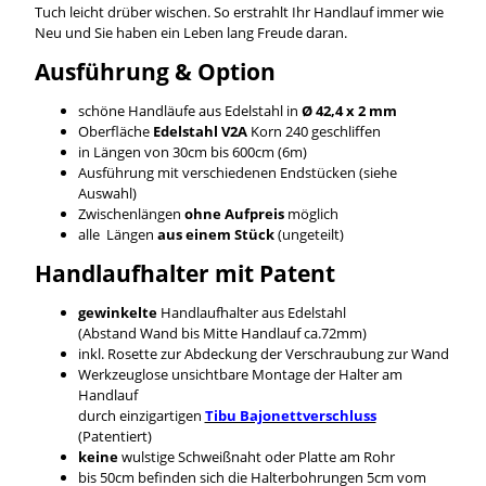
Tuch leicht drüber wischen. So erstrahlt Ihr Handlauf immer wie
Neu und Sie haben ein Leben lang Freude daran.
Ausführung & Option
schöne Handläufe aus Edelstahl in
Ø 42,4 x 2 mm
Oberfläche
Edelstahl V2A
Korn 240 geschliffen
in Längen von 30cm bis 600cm (6m)
Ausführung mit verschiedenen Endstücken (siehe
Auswahl)
Zwischenlängen
ohne Aufpreis
möglich
alle Längen
aus einem Stück
(ungeteilt)
Handlaufhalter mit Patent
gewinkelte
Handlaufhalter aus Edelstahl
(Abstand Wand bis Mitte Handlauf ca.72mm)
inkl. Rosette zur Abdeckung der Verschraubung zur Wand
Werkzeuglose unsichtbare Montage der Halter am
Handlauf
durch einzigartigen
Tibu Bajonettverschluss
(Patentiert)
keine
wulstige Schweißnaht oder Platte am Rohr
bis 50cm befinden sich die Halterbohrungen 5cm vom