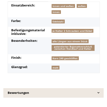
Produkteigenschaft
Wert
Einsatzbereich:
innen und außen
außen
innen
Farbe:
Edelstahl
Befestigungsmaterial
je Halter 2 Schrauben und Dübel
inklusive:
Besonderheiten:
alle Längen aus einem Stück
patentierter Bajonettverschluß
zwischen Handlauf und Halter
Finish:
Korn 240 geschliffen
Glanzgrad:
matt
Bewertungen