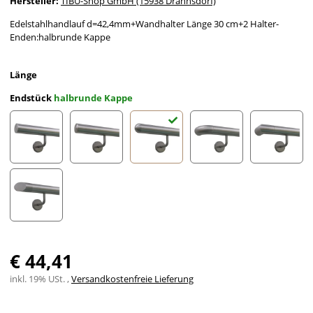
Hersteller:
TIBU-Shop GmbH (15938 Drahnsdorf)
Edelstahlhandlauf d=42,4mm+Wandhalter Länge 30 cm+2 Halter-
Enden:halbrunde Kappe
Länge
Endstück
halbrunde Kappe
gerade Kappe
leicht gewölbte Kappe
halbrunde Kappe
Bogen zur Wand
Ecke zu
schräges Endstück
€ 44,41
inkl. 19% USt. ,
Versandkostenfreie Lieferung